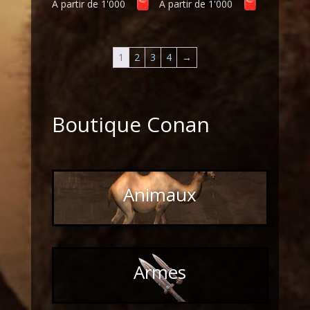
À partir de
1'000
À partir de
1'000
1
2
3
4
→
Boutique Conan
Animaux
Armes