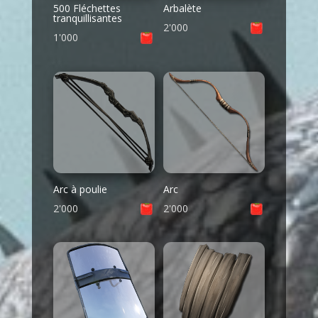
500 Fléchettes
Arbalète
tranquillisantes
2'000
1'000
Arc à poulie
Arc
2'000
2'000