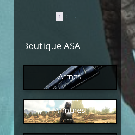
1
2
→
Boutique ASA
Armes
Armures