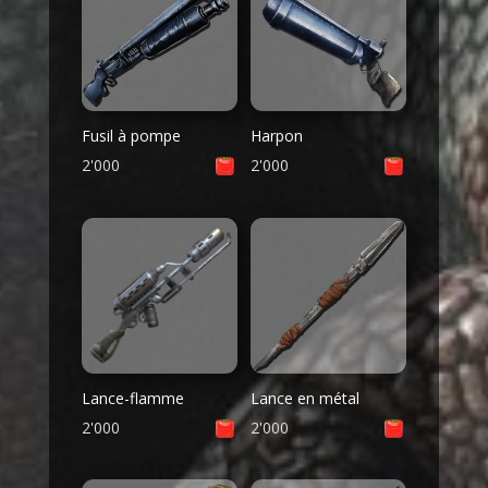
Fusil à pompe
Harpon
2'000
2'000
Lance-flamme
Lance en métal
2'000
2'000