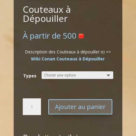
Couteaux à
Dépouiller
À partir de
500
Description des Couteaux à dépouiller ici =>
Wiki Conan Couteaux à Dépouiller
Types
quantité
Ajouter au panier
de
Couteaux
à
Dépouiller