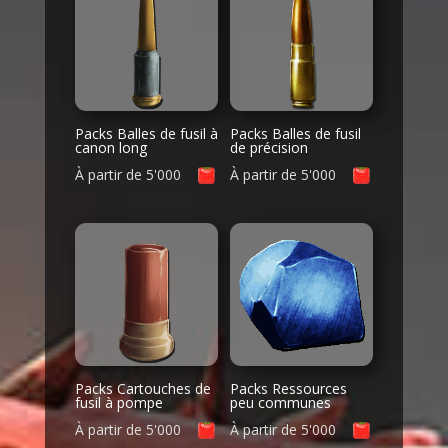
Packs Balles de fusil à
Packs Balles de fusil
canon long
de précision
À partir de
5'000
À partir de
5'000
Packs Cartouches de
Packs Ressources
fusil à pompe
peu communes
À partir de
5'000
À partir de
5'000