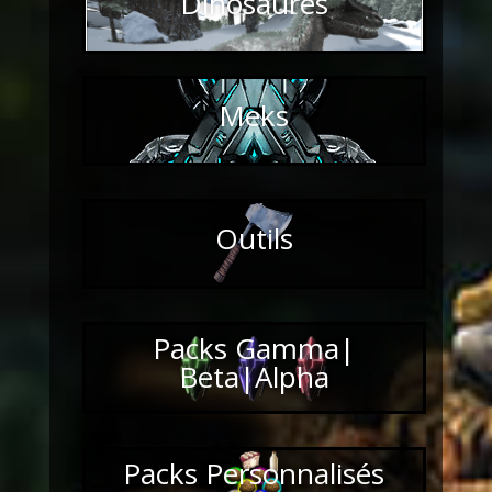
Dinosaures
Meks
Outils
Packs Gamma|
Beta|Alpha
Packs Personnalisés