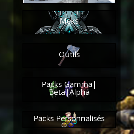
Meks
Outils
Packs Gamma|
Beta|Alpha
Packs Personnalisés