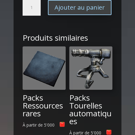
quantité
Ajouter au panier
de
Packs
Balles
de
Produits similaires
fusil
d’assaut
Packs
Packs
Ressources
Tourelles
rares
automatiqu
es
À partir de
5'000
À partir de
5'000