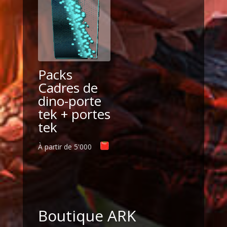
Packs
Cadres de
dino-porte
tek + portes
tek
À partir de
5'000
Boutique ARK