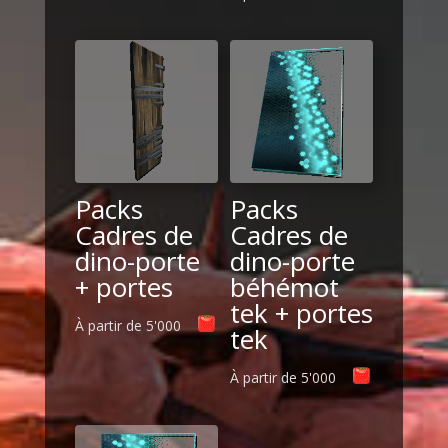
Packs
Packs
Cadres de
Cadres de
dino-porte
dino-porte
+ portes
béhémot
tek + portes
À partir de
5'000
tek
À partir de
5'000