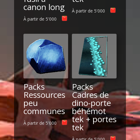
canon long
À partir de
5'000
À partir de
5'000
Packs
Packs
Ressources
Cadres de
peu
dino-porte
communes
béhémot
tek + portes
À partir de
5'000
tek
À partir de
5'000