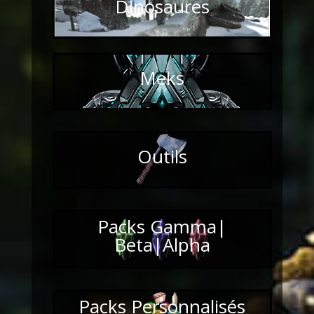
Dinosaures
Meks
Outils
Packs Gamma|
Beta|Alpha
Packs Personnalisés