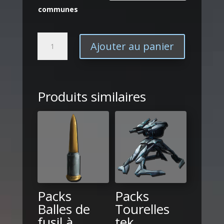
communes
quantité
Ajouter au panier
de
Packs
Ressources
communes
Produits similaires
Packs
Packs
Balles de
Tourelles
fusil à
tek