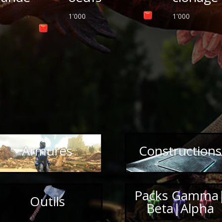
1'000
1'000
Armures
Constructions
Packs Gamma
Outils
Beta|Alpha