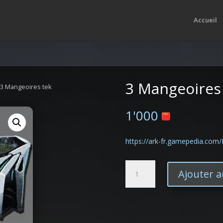
Accueil
3 Mangeoires
 3 Mangeoires tek
1'000
https://ark-fr.gamepedia.com
quantité
Ajouter a
de
3
Mangeoires
tek