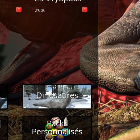
2'000
Dinosaures
|
Packs
Personnalisés