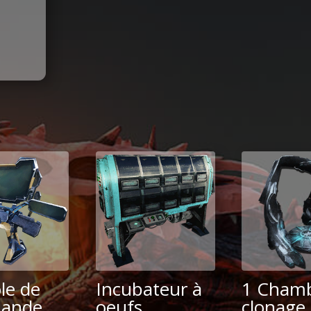
le de
Incubateur à
1 Chamb
ande
oeufs
clonage