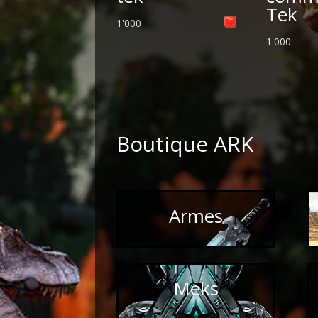
Tek
1'000
1'000
Boutique ARK
Armes
Meks