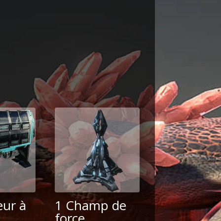
eur à
1 Champ de
force