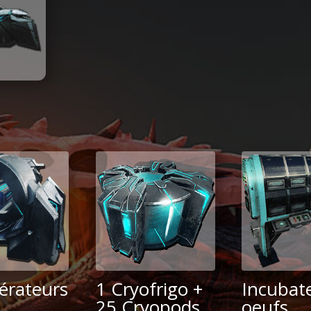
érateurs
1 Cryofrigo +
Incubat
25 Cryopods
oeufs