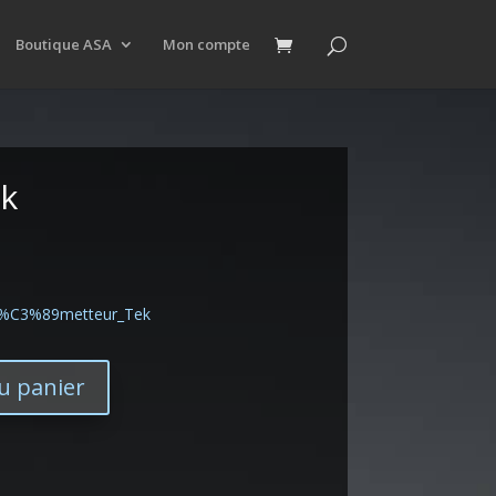
Boutique ASA
Mon compte
ek
m/%C3%89metteur_Tek
u panier