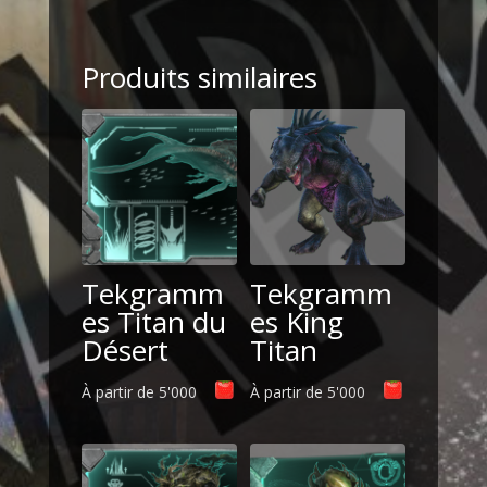
Manticore
Produits similaires
Tekgramm
Tekgramm
es Titan du
es King
Désert
Titan
À partir de
5'000
À partir de
5'000