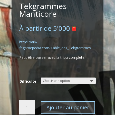
Tekgrammes
Manticore
À partir de
5'000
https://ark-
fr.gamepedia.com/Table_des_Tekgrammes
Peut être passer avec la tribu complète.
Difficulté
quantité
Ajouter au panier
de
Tekgrammes