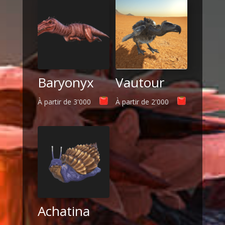
Baryonyx
Vautour
À partir de
3'000
À partir de
2'000
Achatina