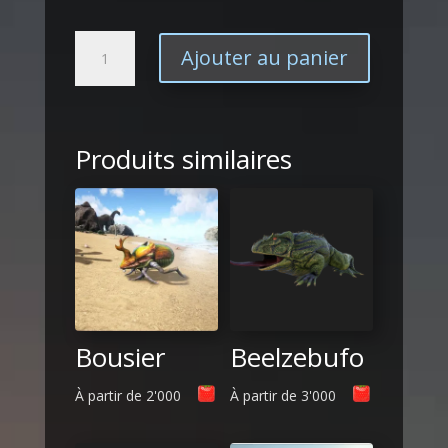
quantité
Ajouter au panier
de
Phiomia
Produits similaires
Bousier
Beelzebufo
À partir de
2'000
À partir de
3'000