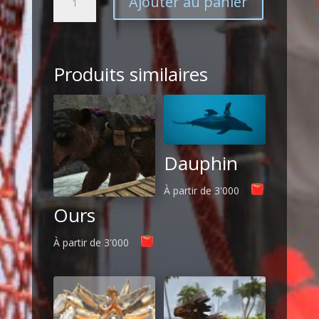
Ajouter au panier
de
Perroquet
Produits similaires
Dauphin
À partir de
3'000
Ours
À partir de
3'000