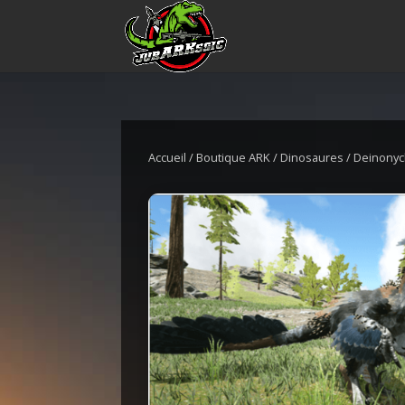
Accueil
/
Boutique ARK
/
Dinosaures
/ Deinony