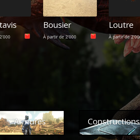
tavis
Bousier
Loutre
2'000
À partir de
2'000
À partir de
2'0
Armures
Constructions