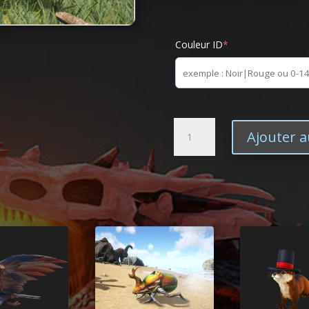
Couleur ID
*
quantité
Ajouter a
de
Deinonychus