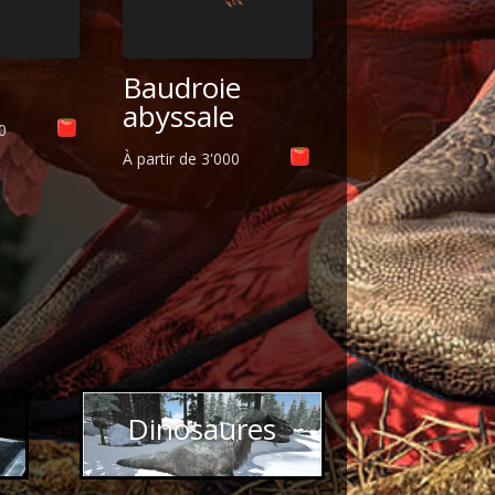
Baudroie
abyssale
00
À partir de
3'000
Dinosaures