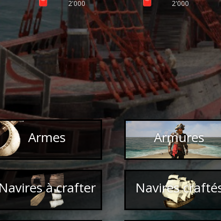
2'000
2'000
Armes
Armures
Navires à crafter
Navires crafté