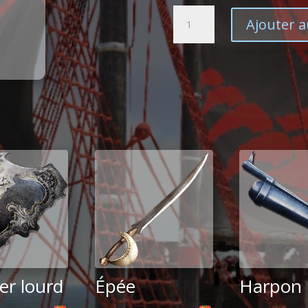
quantité
Ajouter a
de
Arc
er lourd
Épée
Harpon