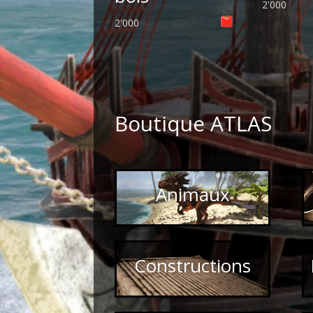
2'000
2'000
Boutique ATLAS
Animaux
Constructions