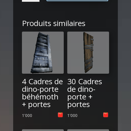
10
Cadres
dino
Produits similaires
trappe
+
trappes
4 Cadres de
30 Cadres
dino-porte
de dino-
béhémoth
porte +
+ portes
portes
1'000
1'000