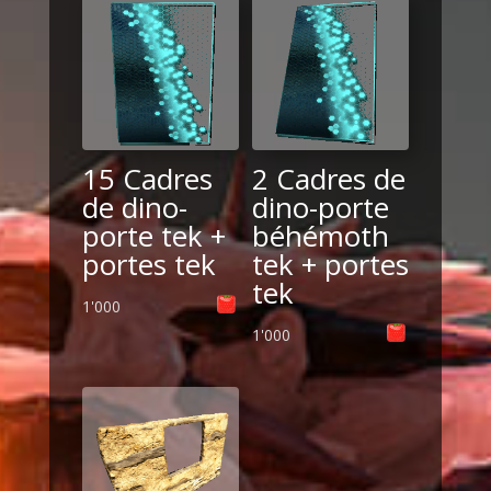
15 Cadres
2 Cadres de
de dino-
dino-porte
porte tek +
béhémoth
portes tek
tek + portes
tek
1'000
1'000