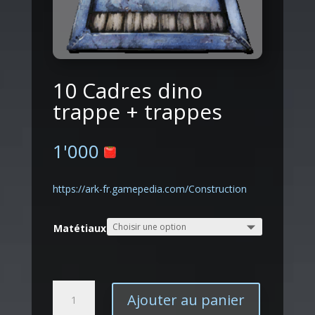
10 Cadres dino
trappe + trappes
1'000
https://ark-fr.gamepedia.com/Construction
Matétiaux
quantité
Ajouter au panier
de