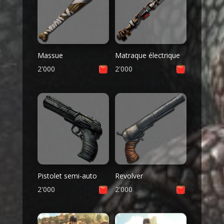
Massue
Matraque électrique
2'000
2'000
Pistolet semi-auto
Revolver
2'000
2'000