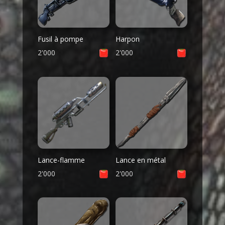
Fusil à pompe
Harpon
2'000
2'000
Lance-flamme
Lance en métal
2'000
2'000