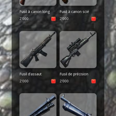
Fusil à canon long
Fusil à canon scié
2'000
2'000
Fusil d’assaut
Fusil de précision
2'000
2'000