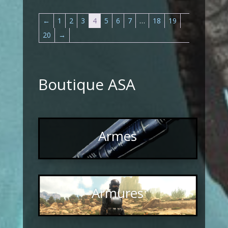
←
1
2
3
4
5
6
7
…
18
19
20
→
Boutique ASA
Armes
Armures